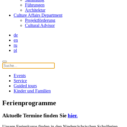
Führungen
Architektur
Culture Affairs Department
Projektförderung
Cultural Advisor
de
en
ru
pl
Events
Service
Guided tours
Kinder und Familien
Ferienprogramme
Aktuelle Termine finden Sie
hier
.
Unsere Ferienkurse finden in den Niedersächsischen Schulferien