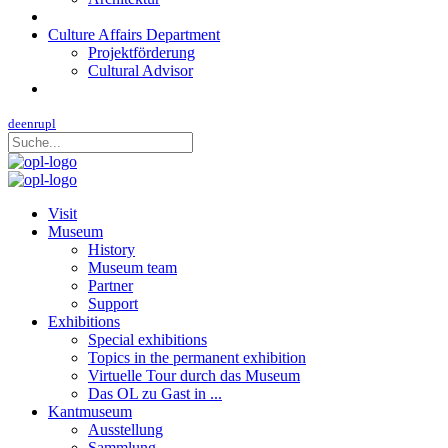
Culture Affairs Department
Projektförderung
Cultural Advisor
de
en
ru
pl
Visit
Museum
History
Museum team
Partner
Support
Exhibitions
Special exhibitions
Topics in the permanent exhibition
Virtuelle Tour durch das Museum
Das OL zu Gast in ...
Kantmuseum
Ausstellung
Sammlung