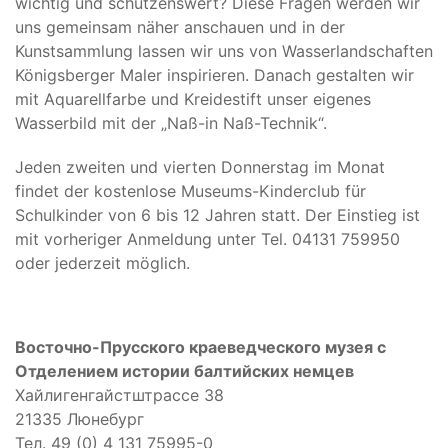
wichtig und schützenswert? Diese Fragen werden wir
uns gemeinsam näher anschauen und in der
Kunstsammlung lassen wir uns von Wasserlandschaften
Königsberger Maler inspirieren. Danach gestalten wir
mit Aquarellfarbe und Kreidestift unser eigenes
Wasserbild mit der „Naß-in Naß-Technik“.
Jeden zweiten und vierten Donnerstag im Monat
findet der kostenlose Museums-Kinderclub für
Schulkinder von 6 bis 12 Jahren statt. Der Einstieg ist
mit vorheriger Anmeldung unter Tel. 04131 759950
oder
jederzeit möglich.
Восточно-Прусского краеведческого музея с
Отделением истории балтийских немцев
Хайлигенгайстштрассе 38
21335 Люнебург
Тел. 49 (0) 4 131 75995-0