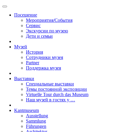
Посещение
Мероприятия/События
Сервис
Экскурсии по музею
Дети и семьи
Музей
История
Сотрудники музея
Partner
Поддержка музея
Выставки
Специальные выставки
Темы постоянной экспозиции
Virtuelle Tour durch das Museum
Наш музей в гостях у …
Kantmuseum
Ausstellung
Sammlung
Führungen
Architektur