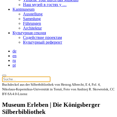
Наш музей в гостях у …
Kantmuseum
Ausstellung
Sammlung
Führungen
Architektur
Культурная секция
Содействие проектам
Культурный референт
de
en
ru
pl
Buchdeckel aus der Silberbibliothek von Herzog Albrecht, E 4, Fol. 4,
Nikolaus-Kopernikus-Universität in Toruń, Foto von Andrzej R. Skowrońsk, CC
BY-SA 4.0-Lizenz
Museum Erleben | Die Königsberger
Silberbibliothek