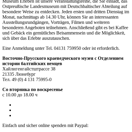
Museum Erleben ist unsere Veranstaltungsreihe, die Sie einlädt, das
Ostpreußische Landesmuseum mit Deutschbaltischer Abteilung auf
besondere Weise zu entdecken. Jeden ersten und dritten Dienstag im
Monat, nachmittags ab 14.30 Uhr, können Sie an interessanten
Ausstellungsrundgängen, Vorträgen, Filmen und weiteren
besonderen Angeboten teilnehmen. Anschließend gibt es bei Kaffee
und Gebäck ein gemütliches Beisammensein und die Möglichkeit,
sich über das Erlebte auszutauschen.
Eine Anmeldung unter Tel. 04131 759950 oder
ist erforderlich.
Восточно-Прусского краеведческого музея с Отделением
истории балтийских немцев
Хайлигенгайстштрассе 38
21335 Люнебург
Тел. 49 (0) 4 131 75995-0
Со вторника по воскресенье
с 10.00 до 18.00 ч
Einfach und sicher online spenden mit Paypal: