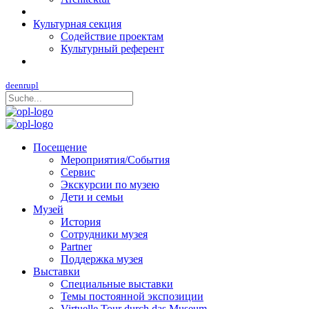
Культурная секция
Содействие проектам
Культурный референт
de
en
ru
pl
Посещение
Мероприятия/События
Сервис
Экскурсии по музею
Дети и семьи
Музей
История
Сотрудники музея
Partner
Поддержка музея
Выставки
Специальные выставки
Темы постоянной экспозиции
Virtuelle Tour durch das Museum