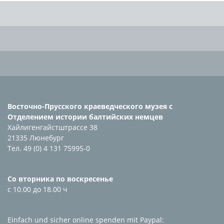
Восточно-Прусского краеведческого музея с
Отделением истории балтийских немцев
Хайлигенгайстштрассе 38
21335 Люнебург
Тел. 49 (0) 4 131 75995-0
Со вторника по воскресенье
с 10.00 до 18.00 ч
Einfach und sicher online spenden mit Paypal: