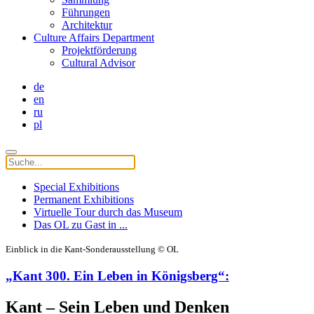
Führungen
Architektur
Culture Affairs Department
Projektförderung
Cultural Advisor
de
en
ru
pl
Special Exhibitions
Permanent Exhibitions
Virtuelle Tour durch das Museum
Das OL zu Gast in ...
Einblick in die Kant-Sonderausstellung © OL
„Kant 300. Ein Leben in Königsberg“:
Kant – Sein Leben und Denken