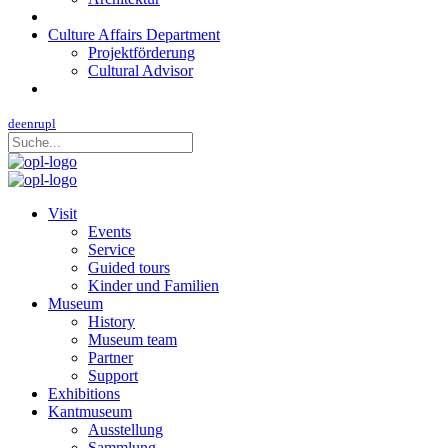
Culture Affairs Department
Projektförderung
Cultural Advisor
de
en
ru
pl
Visit
Events
Service
Guided tours
Kinder und Familien
Museum
History
Museum team
Partner
Support
Exhibitions
Kantmuseum
Ausstellung
Sammlung