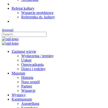
Referat kultury
Wsparcie projektowe
Referentka ds. kultury
de
en
ru
pl
Zaplanuj wizytę
Wydarzenia / terminy
Usługi
Oprowadzania
Dzieci i rodziny
Muzeum
Historia
Nasz zespół
Partner
Wsparcie
Wystawy
Kantmuseum
Ausstellung
Sammlung