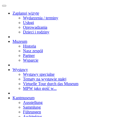
Zaplanuj wizytę
Wydarzenia / terminy
Usługi
Oprowadzania
Dzieci i rodziny
Muzeum
Historia
Nasz zespół
Partner
Wsparcie
Wystawy
Wystawy specjalne
Tematy na wystawie stałej
Virtuelle Tour durch das Museum
MPW jako gość w...
Kantmuseum
Ausstellung
Sammlung
Führungen
Architektur