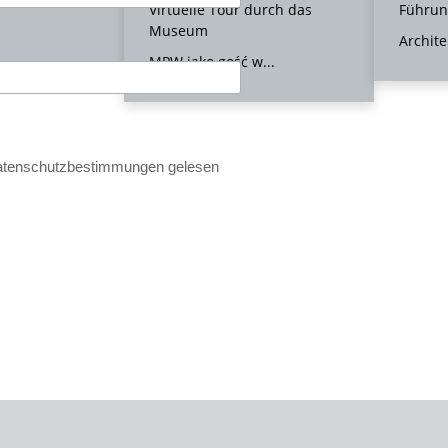
Virtuelle Tour durch das
Führu
Museum
Archite
MPW jako gość w...
 Datenschutzbestimmungen gelesen