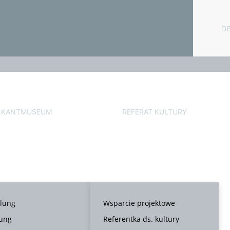
D
KANTMUSEUM
REFERAT KULTURY
llung
Wsparcie projektowe
ung
Referentka ds. kultury