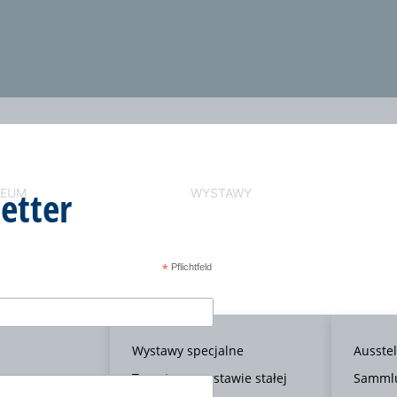
etter
EUM
WYSTAWY
*
Pflichtfeld
Wystawy specjalne
Ausste
Tematy na wystawie stałej
Samml