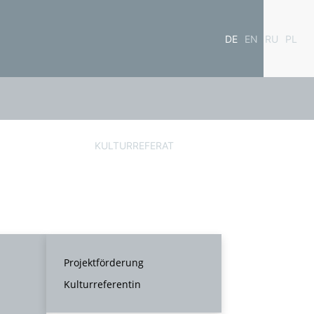
DE
EN
RU
PL
KULTURREFERAT
Projektförderung
Kulturreferentin