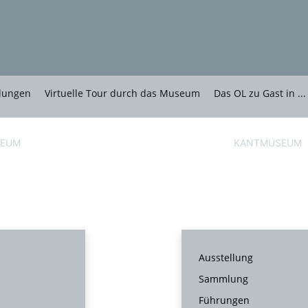
lungen
Virtuelle Tour durch das Museum
Das OL zu Gast in ...
EUM
AUSSTELLUNGEN
KANTMUSEUM
Ausstellung
Sammlung
Führungen