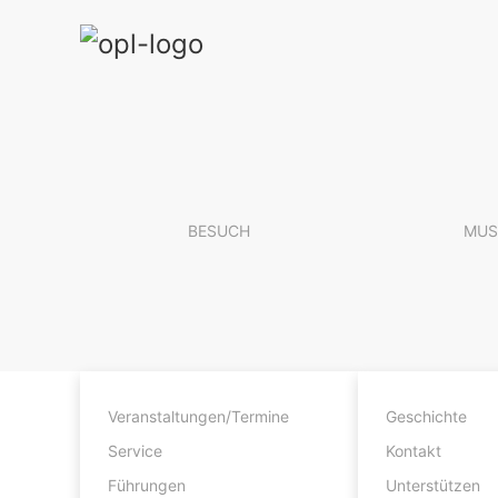
BESUCH
MUS
Sonderausstellungen
Veranstaltungen/Termine
Geschichte
Dauerausstellungen
Service
Kontakt
Virtuelle Tour durch das Museum
Führungen
Unterstützen
Das OL zu Gast in ...