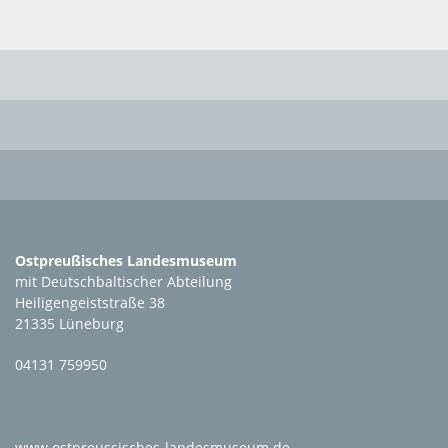
Ostpreußisches Landesmuseum
mit Deutschbaltischer Abteilung
Heiligengeiststraße 38
21335 Lüneburg
04131 759950
www.ostpreussisches-landesmuseum.de